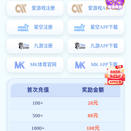
常见风险威胁
暴力破解尝试
账户冒用登录
中间人劫持
数据泄露与滥用
非法脚本注入
半岛网站web版登录入口-半岛
online(中国)防护体系
高强度密码加密机制
实时设备监测与IP识别
HTTPS + TLS 1.3 加密协议
行为日志审计 + 异常告警
XSS/SQL注入防护规则引擎