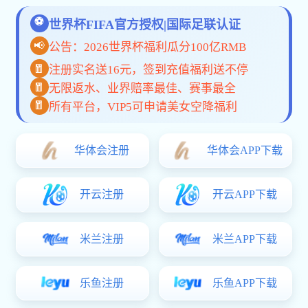
首页
/
体育动态
/ 正文