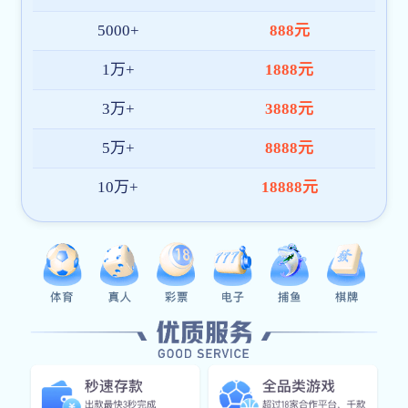
整体表现，也决定了年轻球员的发展潜力和未来。通
过深入分析，可以帮助理解马刺队在战术层面上所面
临的挑战，以及如何通过改进达到更高的竞技水平。
1、防守衔接的重要性
防守衔接是篮球比赛中至关重要的一环，它关系到球
队整体防守效果。良好的防守衔接意味着每个队员都
能够及时有效地协作，形成完整的防守体系。当一个
球员在防守时出现失误或脱节，整个防线就会受到影
响，从而导致对方轻松得分。因此，加强防守衔接，
不仅能提高球队的竞争力，还能增强球员之间的默
契。
在现代篮球中，快速转换和灵活应变成为常态，这要
求每名球员都要具备良好的判断能力和反应速度。在