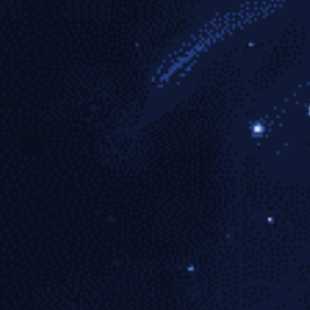
哈登生涯投篮与罚球命中数
几乎持平展现超强实力