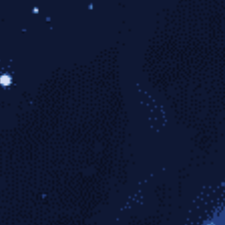
资源，哈登实现了自身价值最大化，也让整个球
值得一提的是，尽管他有着极高的单打能力，但
好的队友配合，让自己在得到更多空间后进行精
绩，同时也塑造了一种新的团队氛围，使其他队
3、职业生涯发展历程
回顾哈登的职业生涯，可以发现他从一名青涩新
效力于俄克拉荷马城雷霆期间，他虽然是一名重
而，通过不断努力训练以及刻苦钻研比赛录像，
定基础。
随后转会至休斯顿火箭后，才真正迎来了事业巅
主要进攻任务，还负责组织球队进攻。在教练组
成为全明星级别选手。他积极尝试各种不同风格
的成绩。