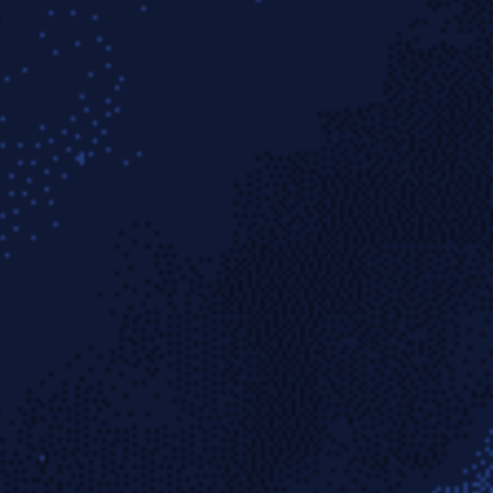
趋势——更加注重个人能力与团队配合。随
同时具备组织和得分能力的全能型后卫，而
后卫不仅可以完成传球，还能承担起主要得
力。他善于利用自己的身体素质和快速变向
赛中，他常常凭借灵活的运用运球技巧，使
他可以随时选择最佳投篮时机，从而提高了
来增强自己的得分效率。例如，在挡拆战术
最优解。当对方双人包夹时，他又能准确找
数同样不容小觑。因此，通过合理利用场上