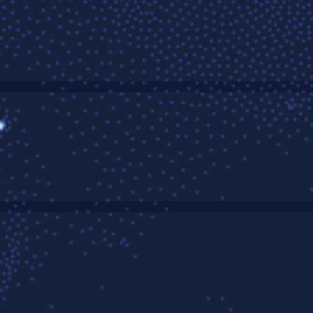
詹姆斯·哈登，这位NBA超级球星，以其独特的
一面旗帜。本文将从多个方面分析哈登生涯投篮
背后所展现出的超强实力。首先，我们将回顾哈
得分方式上的多样性；其次，分析他在比赛中的