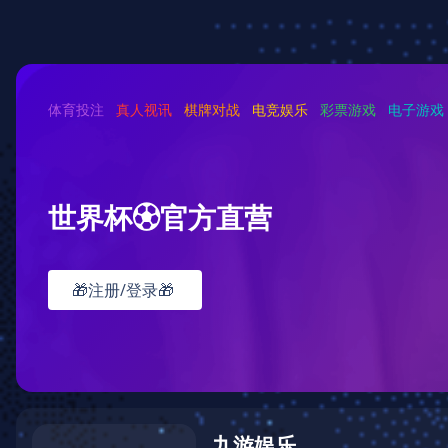
立即注册
半岛网页版登录入口
体育数据平台
半岛网页版登录入口 OFFICIAL WEBSITE
自2022年创立以来，
半岛网页版登录入口
致力于
欧洲杯、LPL在内的热门赛事直播与数据服务，