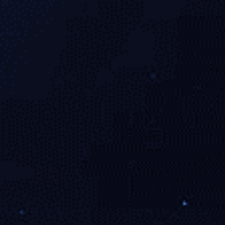
手受到美国篮球文化熏陶而产生模仿行为，
合先进理念，以此提高自身技艺水平。由此
不可忽视。而所有这些成果都源自于像詹姆
及罚球命中数几乎持平这一事实，可以看出
也反映出现代篮球对于全能型人才需求日益
都是艰辛奋斗换来的结果，而这种精神永远
多来自詹姆斯·哈德恩般传奇故事诞生。他
，就一定能够攀升至人生巅峰，再创辉煌！