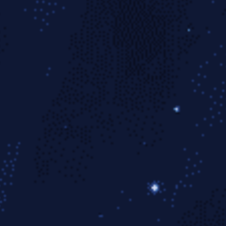
此外，哈登的这种风格也反映了现代篮球的发展
着比赛节奏加快，越来越多的球队开始寻求能够
哈登正好满足了这一需求。他让人们看到了一个
分手的重要角色。
2、控球能力与得分策略
作为一名顶级控卫，哈登拥有极为出色的控球能
来摆脱防守，同时创造出良好的投篮空间。在比
敌方难以做出有效防守。这种技术上的娴熟，让
自己的命中率。
除了个人技巧之外，他还非常清楚如何通过战术
下，他能够迅速判断防守队员的位置，从而选择
到空位队友进行传递，这一系列操作使他的助攻