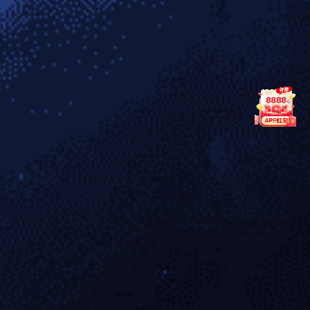
挫折。从未获得总冠军到遭遇伤病困扰，每
是在这些挑战面前，他始终坚韧不拔，通过
推动他不断迈向更高峰的重要动力，也是促
个人魅力与团队配合。而身为其中代表人物
格。他以独特打法，不断打破传统理念，为
应专注于传导进攻，但现在却出现了一大批
样被视作当代华丽篮球表演中的核心人物。
各支球队纷纷希望培养更多类似“全能型”
可以说，在某种程度上，是哈登入侵式打法
续下去，引领未来更多优秀人才涌现出来，