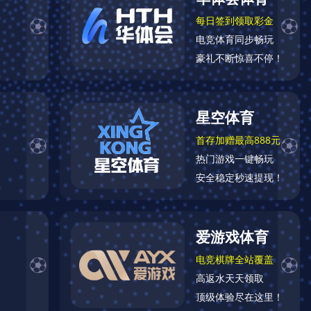
2026-06-04 00:20
78 次阅读
得分能力和出色的比赛表现，成为了篮球界的
与罚球命中数几乎持平这一现象，并探讨这
登在投篮和罚球方面的历史数据，揭示他在
控球能力与得分策略，说明为何他的命中率