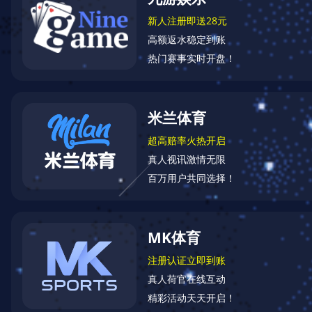
立即下载半岛网页版登录入口APP
首页
/
体育动态
/ 正文