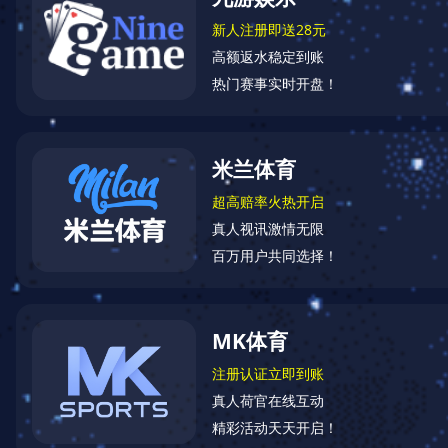
立即下载半岛网页版登录入口APP
首页
/
体育动态
/ 正文