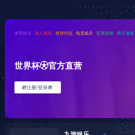
立即注册
半岛网页版登录入口
体育数据平台
半岛网页版登录入口 OFFICIAL WEBSITE
自2022年创立以来，
半岛网页版登录入口
致力于
欧洲杯、LPL在内的热门赛事直播与数据服务，