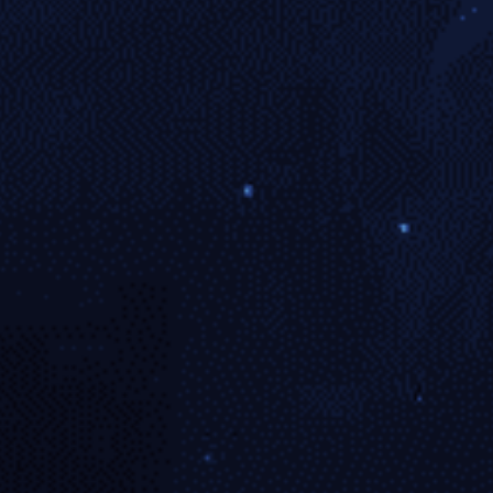
上一篇：
夏普直言约基奇若无多冠难以跻身…
热门推荐