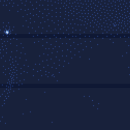
王振澳在经历了长达13个月的恢复期后，终于重
员。这次复出不仅是他个人职业生涯的重要里程
最好证明。文章将从王振澳的伤病历程、复出准
行详细阐述，展现他在逆境中奋起拼搏的精神，