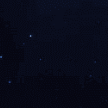
威少荣膺历史控卫得分王
荷甲乌得勒
感谢国王
18岁后卫
2026-07-29
2026-07-04
推荐网站