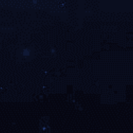
支签下西汉姆
尤文拒绝满足DV9要求球
东决首战
员或将转
员出战阿
2026-06-14
2026-06
联系我们
杭州市西湖区文三路77号
support@pilarpasanau.com