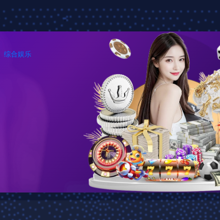
体育
下载App
公司简介
官网 · 权威
为用户提供包括NBA、英超、
广受用户信赖。