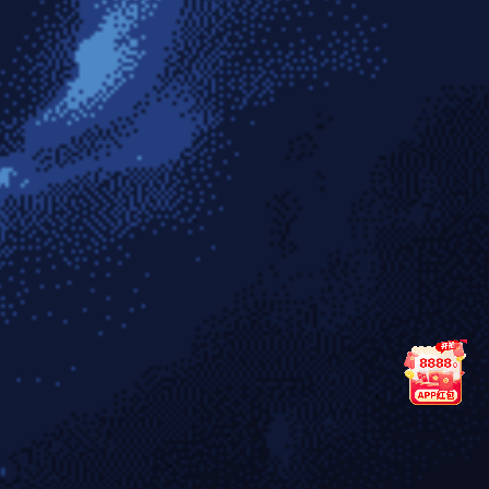
。
截对方进攻，为球队提供了坚实保障。他用
够以优秀表现回馈球队与球迷，这是对于自
了一剂强心针。队友们纷纷表示受到他的激
再次看到这位优秀球员而欢呼雀跃，这份情
业生涯的新起点，同时也给整个球队带来了
不懈，就一定能克服困难，实现目标。这对
也是对于体育精神的一次深刻诠释。
理和心理调适的重要性关注。当今社会越来