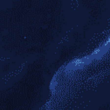
良好的配合默契，也让观众看到了他的拼搏精神
此外，王振澳在防守端也不遗余力，多次成功拦
实际行动证明，即使经历过重大伤病，也依然能
己以及整个团队最大的鼓舞。
尽管最终结果如何，但他的回归无疑为球队注入
励，对于未来赛事充满期待，而球迷们则为能够
感无疑增强了整个团队凝聚力。
4、事件影响及启示
王振澳时隔13个月重返赛场，不仅意味着个人职
新的希望。这次事件传递出的信息是，只要坚持
于年轻球员而言，是一种积极向上的激励，同时
与此同时，此事件也引发了人们对运动员健康管