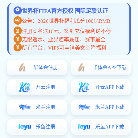
首页
/
体育动态
/ 正文