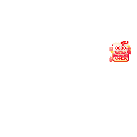
锋，从而提高自己的竞技状态。同时，与其他优秀球
员共同训练和比赛，将进一步丰富他的技战术素养。
此外，考虑到乌得勒支近年来在国内外赛场上的稳定
表现及其青训体系，相信阿迪埃莱将在这里找到属于
自己的位置，并为俱乐部做出重要贡献，实现自我价
值与目标。
4、交易对球队整体实力影响
此次签约不仅仅是单纯引入一名新球员，它将深刻影
响乌得勒支整个后防线结构。随着年轻血液的注入，
整体阵容将变得更加活跃，同时增强了竞争氛围，有
助于提升全队士气。
此外，引入像阿迪埃莱这样具备潜力的新星，也显示