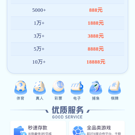
的影响。通过这些方面，我们可以更全面地理解这一
转会对于双方的重要性。
1、阿迪埃莱的个人背景
阿迪埃莱是一位年轻而有潜力的后卫，出生于2005
年。他自小便展现出卓越的足球天赋，在青少年时期
就开始吸引了多家俱乐部的注意。在他的成长过程
中，阿迪埃莱不仅具备出色的身体素质，还拥有良好
的比赛意识和技术能力，这使得他能够在场上表现出
色。
作为一名后卫，阿迪埃莱在防守端展现了极强的拦截
能力和位置感，他总是能及时判断对方进攻意图并作
出反应。此外，他也擅长参与进攻，通过精准的传球
帮助球队推进，这种全能型球员正是现代足球所需的