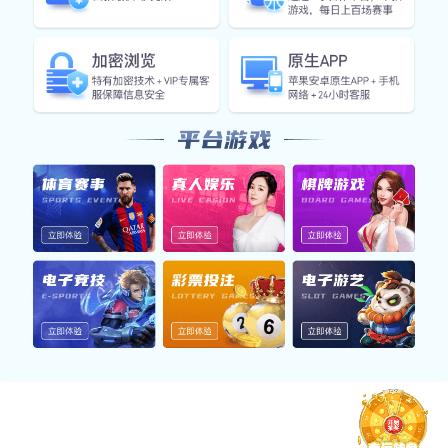
人才。
经过几年的锻炼，阿迪埃莱已经积累了一定的比赛经
验，并逐渐成为西汉姆青年队中的核心球员。这段经
历不仅提升了他的技能，也为他接下来的职业生涯奠
定了坚实基础。
2、西汉姆联队期间表现
在西汉姆联队效力期间，阿迪埃莱展现出了自己的潜
力与价值。在青年队比赛中，他屡次担任首发，并以
稳定而扎实的表现获得教练组的一致认可。他不仅防
守稳健，而且能够参与到进攻中，为球队贡献助攻。
尽管年纪尚轻，但阿迪埃莱在场上的领导力也逐渐显
现出来。他能够有效指挥场上的其他年轻球员，使整